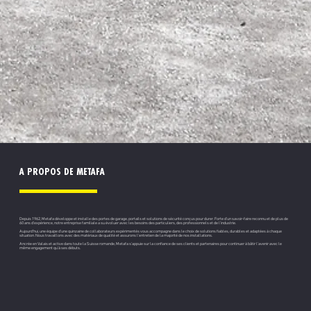
A PROPOS DE METAFA
Depuis 1962, Metafa développe et installe des portes de garage, portails et solutions de sécurité conçus pour durer. Forte d’un savoir-faire reconnu et de plus de
60 ans d’expérience, notre entreprise familiale a su évoluer avec les besoins des particuliers, des professionnels et de l’industrie.
Aujourd’hui, une équipe d’une quinzaine de collaborateurs expérimentés vous accompagne dans le choix de solutions fiables, durables et adaptées à chaque
situation. Nous travaillons avec des matériaux de qualité et assurons l’entretien de la majorité de nos installations.
Ancrée en Valais et active dans toute la Suisse romande, Metafa s’appuie sur la confiance de ses clients et partenaires pour continuer à bâtir l’avenir avec le
même engagement qu’à ses débuts.