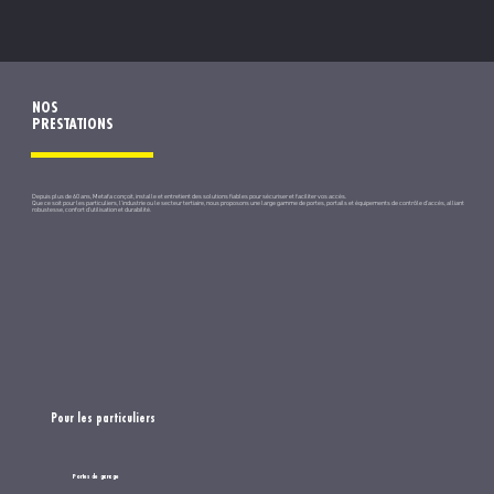
NOS
PRESTATIONS
Depuis plus de 60 ans, Metafa conçoit, installe et entretient des solutions fiables pour sécuriser et faciliter vos accès.
Que ce soit pour les particuliers, l’industrie ou le secteur tertiaire, nous proposons une large gamme de portes, portails et équipements de contrôle d’accès, alliant
robustesse, confort d’utilisation et durabilité.
Pour les particuliers
Portes de garage