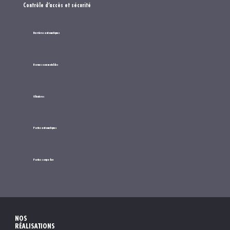
Contrôle d’accès et sécurité
Barrières automatiques
Bornes escamotables
Glissières
Portes automatiques
Portes coupe-feu
NOS
RÉALISATIONS